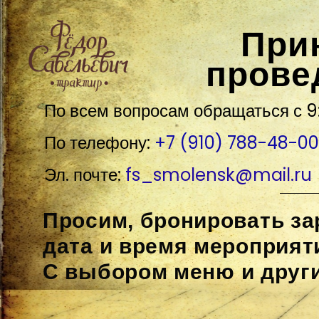
...
...
При
прове
По всем вопросам обращаться с 9:
По телефону:
+7 (910) 788-48-00
Эл. почте:
fs_smolensk@mail.ru
Просим, бронировать за
дата и время мероприят
С выбором меню и друг